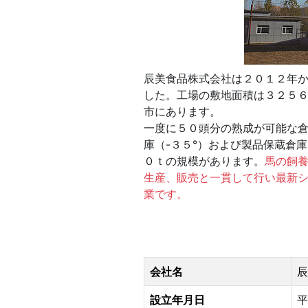
辰美食品株式会社は２０１２年
した。工場の敷地面積は３２５
市にあります。
一度に５０頭分の熟成が可能な
庫（-３５°）および製品保蔵倉
０ｔの規模があります。
馬の飼
生産、販売と一貫して行い最新
業です。
会社名
辰
設立年月日
平