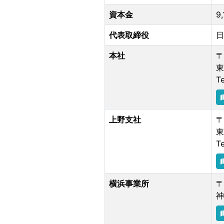
資本金
9
代表取締役
日
本社
〒
東
T
上野支社
〒
東
T
横浜事業所
〒
神