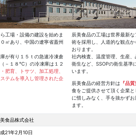
から工場・設備の建設を始めま
辰美食品の工場は世界最新なア
６０㎡あり、中国の遼寧省蓋州
術を採用し、人道的な観点か
おります。
倉庫が有り１５ｔの急速冷凍倉
社内検査、温度管理、生産、
庫（－１８℃）の冷凍庫は１２
衛生など、SSOPの衛生基準
養・肥育、トサツ、加工処理、
います。
システムを導入し管理された企
辰美食品の経営方針は
『品質
食をご提供させて頂く企業と
に惜しみなく、手を抜かずお
ます。
美食品株式会社
成21年2月10日